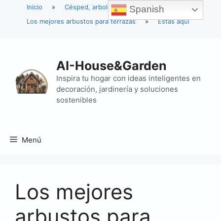
Inicio
»
Césped, arboles y arbustos
»
Spanish
Los mejores arbustos para terrazas
»
Estás aquí
Saltar
al
AI-House&Garden
contenido
Inspira tu hogar con ideas inteligentes en
decoración, jardinería y soluciones
sostenibles
Menú
Los mejores
arbustos para