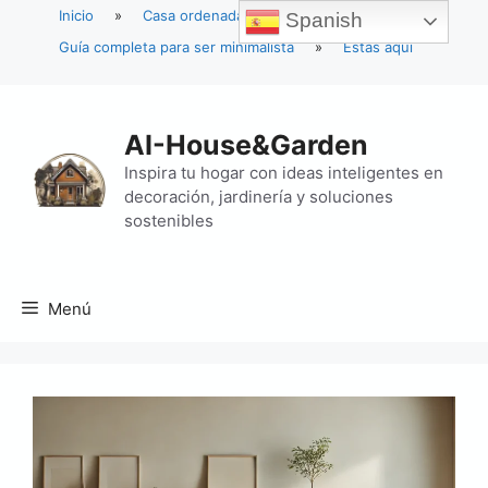
Inicio
»
Casa ordenada
»
Spanish
Guía completa para ser minimalista
»
Estás aquí
Saltar
al
AI-House&Garden
contenido
Inspira tu hogar con ideas inteligentes en
decoración, jardinería y soluciones
sostenibles
Menú