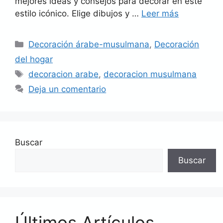
mejores ideas y consejos para decorar en este
estilo icónico. Elige dibujos y …
Leer más
Categorías
Decoración árabe-musulmana
,
Decoración
del hogar
Etiquetas
decoracion arabe
,
decoracion musulmana
Deja un comentario
Buscar
Buscar
Últimos Artículos