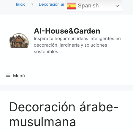
Inicio
»
Decoración árabe-musulmana
Spanish
Saltar
al
AI-House&Garden
contenido
Inspira tu hogar con ideas inteligentes en
decoración, jardinería y soluciones
sostenibles
Menú
Decoración árabe-
musulmana