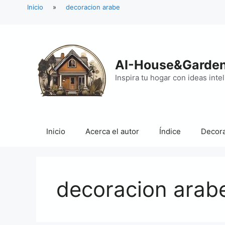
Inicio
»
decoracion arabe
Saltar
al
contenido
AI-House&Garde
Inspira tu hogar con ideas inte
Inicio
Acerca el autor
Índice
Decora
decoracion arab