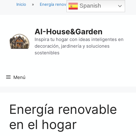
Inicio
»
Energía renovable en el hogar
Spanish
Saltar
al
AI-House&Garden
contenido
Inspira tu hogar con ideas inteligentes en
decoración, jardinería y soluciones
sostenibles
Menú
Energía renovable
en el hogar