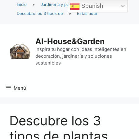
Inicio
»
Jardinería y paisajismo
»
Spanish
Descubre los 3 tipos de
»
Estás aquí
Saltar
al
AI-House&Garden
contenido
Inspira tu hogar con ideas inteligentes en
decoración, jardinería y soluciones
sostenibles
Menú
Descubre los 3
tipos de plantas