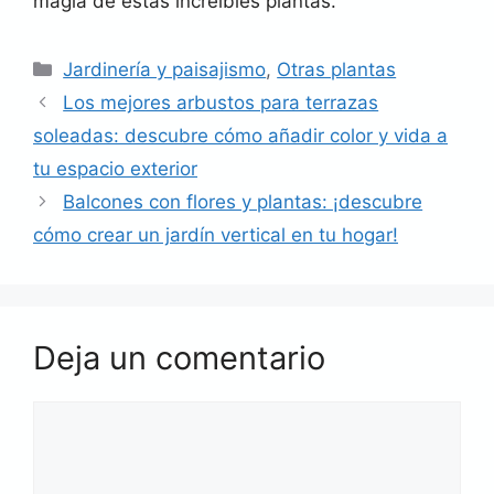
magia de estas increíbles plantas.
Categorías
Jardinería y paisajismo
,
Otras plantas
Los mejores arbustos para terrazas
soleadas: descubre cómo añadir color y vida a
tu espacio exterior
Balcones con flores y plantas: ¡descubre
cómo crear un jardín vertical en tu hogar!
Deja un comentario
Comentario