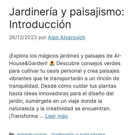
Jardinería y paisajismo:
Introducción
26/12/2023
por
AIan AIvarovich
¡Explora los mágicos jardines y paisajes de AI-
House&Garden!
Descubre consejos verdes
para cultivar tu oasis personal y crea paisajes
vibrantes que te transportarán a un rincón de
tranquilidad. Desde cómo cuidar tus plantas
hasta ideas innovadoras para el diseño del
jardín, sumérgete en un viaje donde la
naturaleza y la creatividad se encuentran.
¡Transforma …
Leer más
Categorías
Introduccion
,
Jardinería y paisajismo