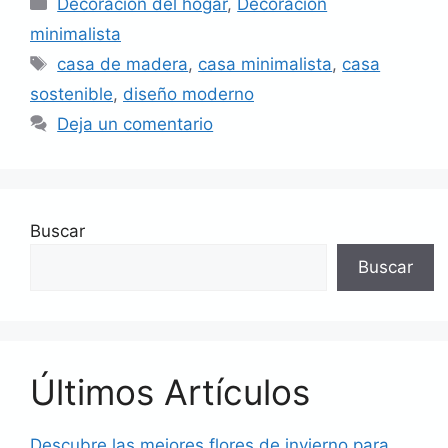
Decoración del hogar
,
Decoración
minimalista
Etiquetas
casa de madera
,
casa minimalista
,
casa
sostenible
,
diseño moderno
Deja un comentario
Buscar
Buscar
Últimos Artículos
Descubre las mejores flores de invierno para