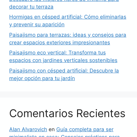
decorar tu terraza
Hormigas en césped artificial: Cómo eliminarlas
y prevenir su aparición
Paisajismo para terrazas: ideas y consejos para
crear espacios exteriores impresionantes
Paisajismo eco vertical: Transforma tus
espacios con jardines verticales sostenibles
Paisajismo con césped artificial: Descubre la
mejor opción para tu jardín
Comentarios Recientes
AIan AIvarovich
en
Guía completa para ser
minimalista en casa: Consejos prácticos para