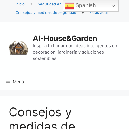
Inicio
»
Seguridad en el hogar
»
Spanish
Consejos y medidas de seguridad
»
Estás aquí
Saltar
al
AI-House&Garden
contenido
Inspira tu hogar con ideas inteligentes en
decoración, jardinería y soluciones
sostenibles
Menú
Consejos y
medidas de