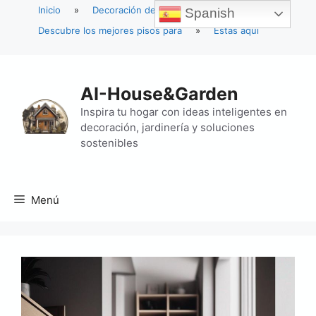
Inicio
»
Decoración del hogar
»
Spanish
Descubre los mejores pisos para
»
Estás aquí
Saltar
al
AI-House&Garden
contenido
Inspira tu hogar con ideas inteligentes en
decoración, jardinería y soluciones
sostenibles
Menú