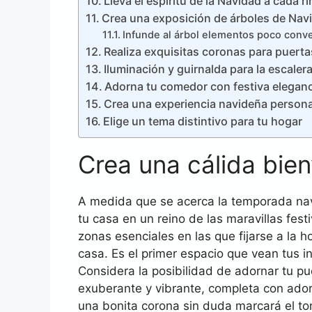
Lleva el espíritu de la Navidad a cada r
Crea una exposición de árboles de Nav
Infunde al árbol elementos poco conv
Realiza exquisitas coronas para puert
Iluminación y guirnalda para la escaler
Adorna tu comedor con festiva elegan
Crea una experiencia navideña persona
Elige un tema distintivo para tu hogar
Crea una cálida bien
A medida que se acerca la temporada nav
tu casa en un reino de las maravillas fest
zonas esenciales en las que fijarse a la 
casa. Es el primer espacio que vean tus i
Considera la posibilidad de adornar tu p
exuberante y vibrante, completa con ador
una bonita corona sin duda marcará el to