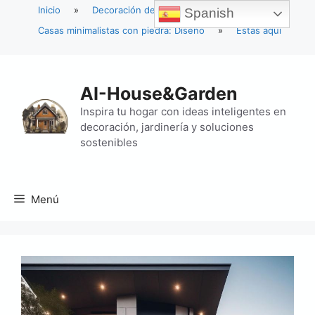
Inicio
»
Decoración del hogar
»
Spanish
Casas minimalistas con piedra: Diseño
»
Estás aquí
Saltar
al
AI-House&Garden
contenido
Inspira tu hogar con ideas inteligentes en
decoración, jardinería y soluciones
sostenibles
Menú