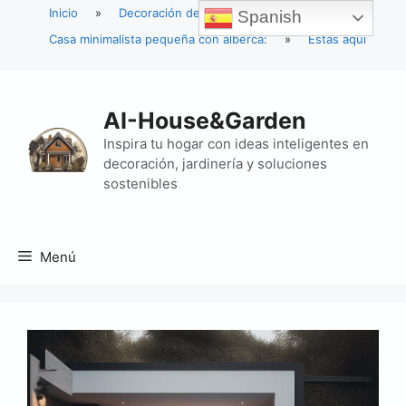
Inicio
»
Decoración del hogar
»
Spanish
Casa minimalista pequeña con alberca:
»
Estás aquí
Saltar
al
AI-House&Garden
contenido
Inspira tu hogar con ideas inteligentes en
decoración, jardinería y soluciones
sostenibles
Menú